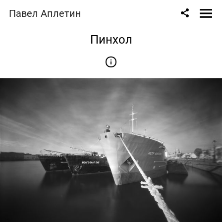
Павел Аплетин
Пинхол