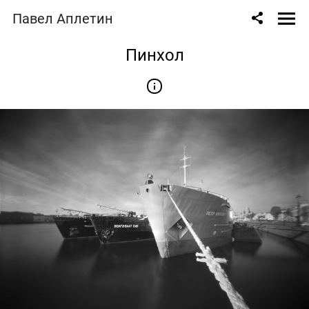
Павел Аплетин
Пинхол