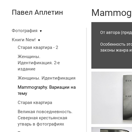
Mammogra
Павел Аплетин
Фотография
▼
От автора (пред
Книги New!
▼
Особенность это
Старая квартира - 2
законы жанра и 
Эти снимки вышл
Женщины.
визуальная - по
Идентификация. 2-е
сейчас, когда п
издание
Женщины. Идентификация
Размер 218х275 
Тираж 100, все
Mammography. Вариации на
тему
Старая квартира
Великая повседневность.
Северная крестьянская
утварь в фотографиях