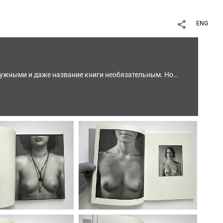
ENG
енужными и даже название книги необязательным. Но
 это когда в кадре только грудь и губы. Получилась
о красиво я думал до и во время съёмок, думаю и