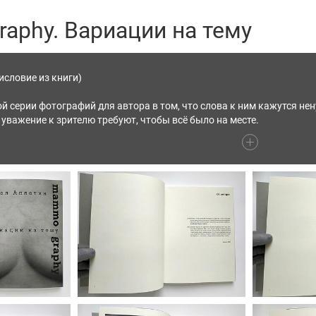
phy. Вариации на тему
исловие из книги)
й серии фотографий для автора в том, что слова к ним кажутся н
уважение к зрителю требуют, чтобы всё было на месте.
и из простого предположения, что «так» может быть красиво. Так -
 аналогии с музыкальной - тема, а вся книга её вариации. То, что эт
ишу эти строки. Красота - это смысл, содержание и концепция книги.
мм, 120 стр. Все фотографии сделаны на плёнку 4х5 дюйма.
 экземпляры подписаны и пронумерованы автором. ПРОДАНО.